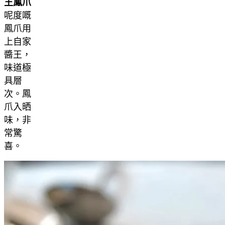
王鳳爪
呢度嘅
鳳爪用
上自家
醬王，
味道極
具層
次。鳳
爪入晒
味，非
常驚
喜。