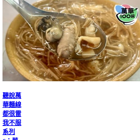
聽說萬
華麵線
都很雷
我不服
系列