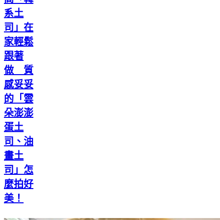
系土
司」在
家輕鬆
跟著
做 質
感妥妥
的「雲
朵澎澎
蛋土
司、油
畫土
司」怎
麼拍好
美！