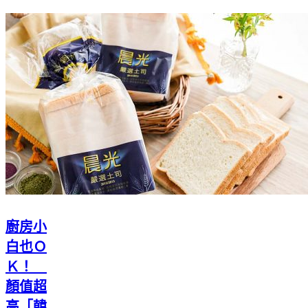
廚房小
白也Ｏ
Ｋ！
顏值超
高「韓