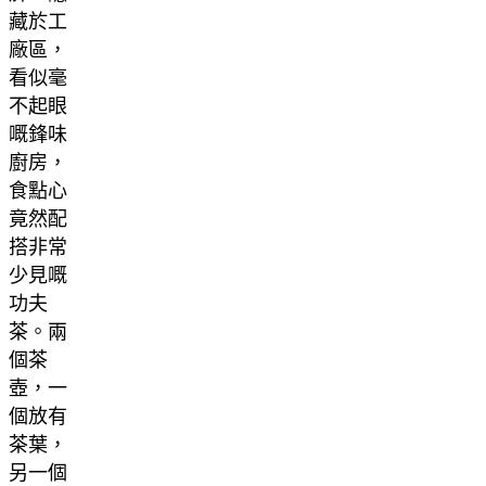
藏於工
廠區，
看似毫
不起眼
嘅鋒味
廚房，
食點心
竟然配
搭非常
少見嘅
功夫
茶。兩
個茶
壺，一
個放有
茶葉，
另一個