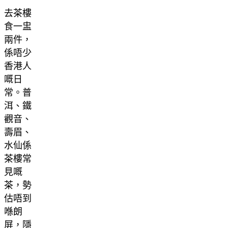
去茶樓
食一盅
兩件，
係唔少
香港人
嘅日
常。普
洱、鐵
觀音、
壽眉、
水仙係
茶樓常
見嘅
茶，勢
估唔到
喺朗
屏，隱