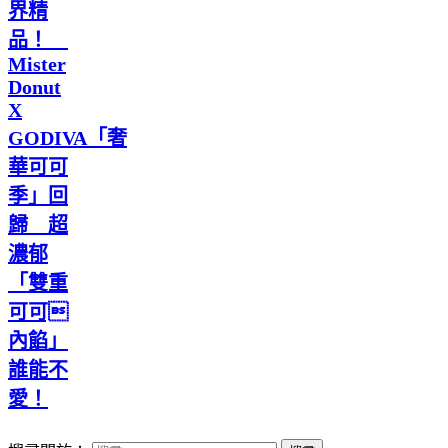
界精
品！
Mister
Donut
X
GODIVA「奢
華可可
季」回
歸 超
濃郁
「雙重
可可
內餡」
誰能不
愛！