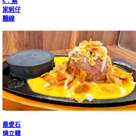
6：蔡
家蚵仔
麵線
最愛石
燒立體