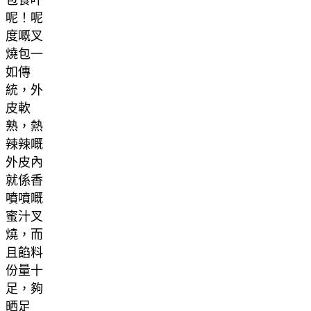
包食吓
呢！呢
度嘅叉
燒包一
如傳
統，外
皮軟
熟，熱
辣辣嘅
外皮內
就係香
噴噴嘅
蜜汁叉
燒，而
且餡料
份量十
足，夠
晒足