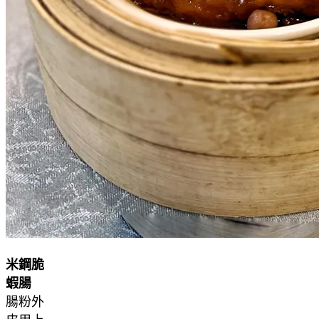
米鋼脆
蝦腸
腸粉外