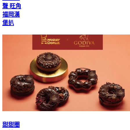
聲 旺角
福岡漢
堡扒
甜甜圈