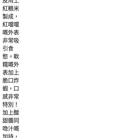
皮用上
紅糙米
製成，
紅噹噹
嘅外表
非常吸
引食
慾。軟
糯嘅外
表加上
脆口炸
蝦，口
感非常
特別！
加上酸
甜醬同
喼汁嘅
加持，