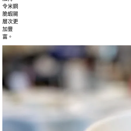
令米鋼
脆蝦腸
層次更
加豐
富。