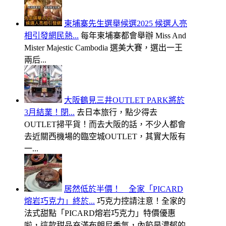
柬埔寨先生選舉候選2025 候選人亮
相引發網民熱...
每年柬埔寨都會舉辦 Miss And
Mister Majestic Cambodia 選美大賽，選出一王
兩后...
大阪鶴見三井OUTLET PARK將於
3月結業！閉...
去日本旅行，點少得去
OUTLET掃平貨！而去大阪的話，不少人都會
去近關西機場的臨空城OUTLET，其實大阪有
一...
居然低於半價！ 全家「PICARD
熔岩巧克力」終於...
巧克力控請注意！全家的
法式甜點「PICARD熔岩巧克力」特價優惠
啦，這款甜品充滿布朗尼香氣，內餡是濃郁的