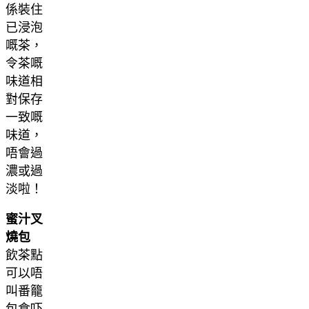
係裝住
已浸泡
嘅茶，
令茶嘅
味道相
對保存
一致嘅
味道，
唔會過
濃或過
淡啦！
蜜汁叉
燒包
飲茶點
可以唔
叫番籠