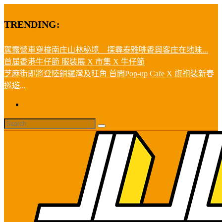
TRENDING:
駕露營車穿梭南庄山林秘境 探尋泰雅啡香與客庄在地味...
首屆香港牛仔節 服裝展 X 市集 X 牛仔節
芝麻街即將登陸銅鑼灣及旺角 首間Pop-up Cafe X 旗袍裝新春
巡遊...