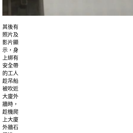
其後有
照片及
影片顯
示，身
上綁有
安全帶
的工人
趁吊船
被吹近
大廈外
牆時，
趁機爬
上大廈
外牆石