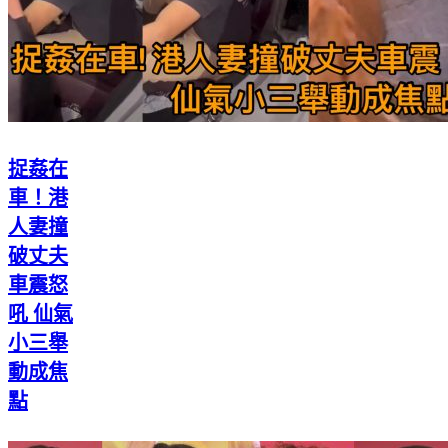
捉姦在
車！港
人妻撞
破丈夫
車震怒
吼 仙氣
小三舉
動成焦
點