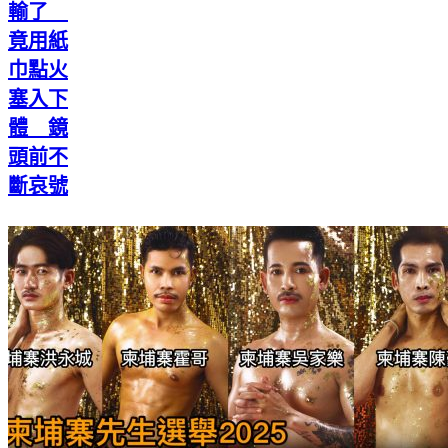
輸了
竟用紙
巾點火
塞入下
體 鏡
頭前不
斷哀號