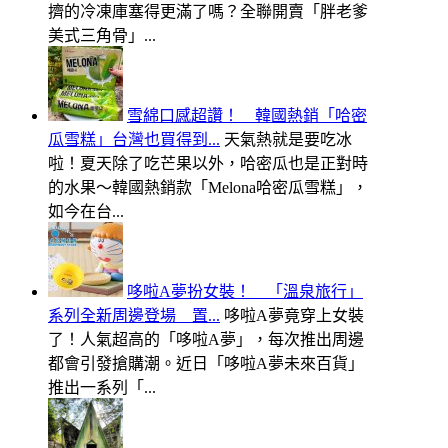
擠的冷凍庫塞得更滿了嗎？全聯開賣「胖老爹
美式三角骨」...
雪綿口感超讚！ 韓國熱銷「哈密
瓜雪糕」台灣也買得到...
天氣熱就是要吃冰
啦！夏天除了吃芒果以外，哈密瓜也是正對時
的水果～韓國熱銷款「Melona哈密瓜雪糕」，
如今在台...
哆啦A夢扮女裝！ 「溫泉旅行」
系列全新周邊登場 置...
哆啦A夢竟穿上女裝
了！人氣超高的「哆啦A夢」，每次推出周邊
都會引發搶購潮。近日「哆啦A夢未來百貨」
推出一系列「...