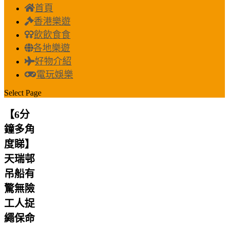
首頁
香港樂遊
飲飲食食
各地樂遊
好物介紹
電玩娛樂
Select Page
【6分
鐘多角
度睇】
天瑞邨
吊船有
驚無險
工人捉
繩保命