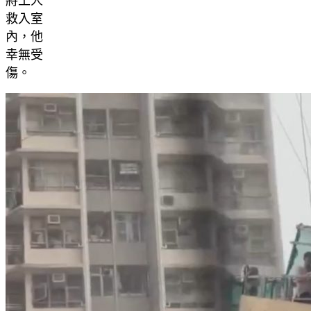
將工人
救入室
內，他
幸無受
傷。