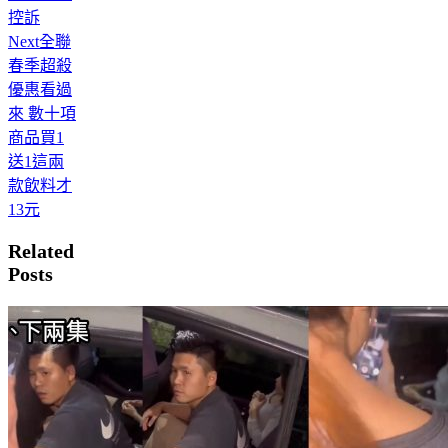
控訴
Next
全聯
春季超殺
優惠看過
來 數十項
商品買1
送1這兩
款飲料才
13元
Related
Posts