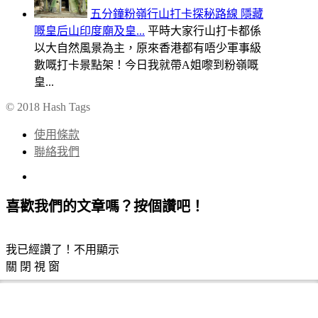
五分鐘粉嶺行山打卡探秘路線 隱藏
嘅皇后山印度廟及皇...
平時大家行山打卡都係
以大自然風景為主，原來香港都有唔少軍事級
數嘅打卡景點架！今日我就帶A姐嚟到粉嶺嘅
皇...
© 2018 Hash Tags
使用條款
聯絡我們
喜歡我們的文章嗎？按個讚吧！
我已經讚了！不用顯示
關 閉 視 窗