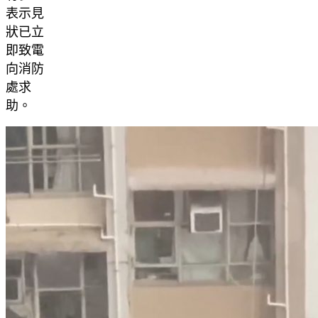
表示見
狀已立
即致電
向消防
處求
助。