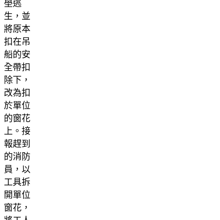
壆逃
生，並
將原本
扣在吊
船的安
全帶扣
除下，
改為扣
於單位
的窗花
上。接
報趕到
的消防
員，以
工具拆
開單位
窗花，