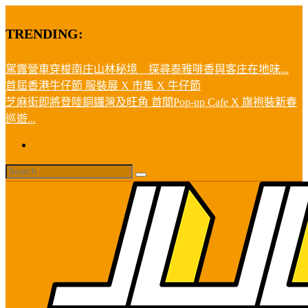
TRENDING:
駕露營車穿梭南庄山林秘境 探尋泰雅啡香與客庄在地味...
首屆香港牛仔節 服裝展 X 市集 X 牛仔節
芝麻街即將登陸銅鑼灣及旺角 首間Pop-up Cafe X 旗袍裝新春
巡遊...