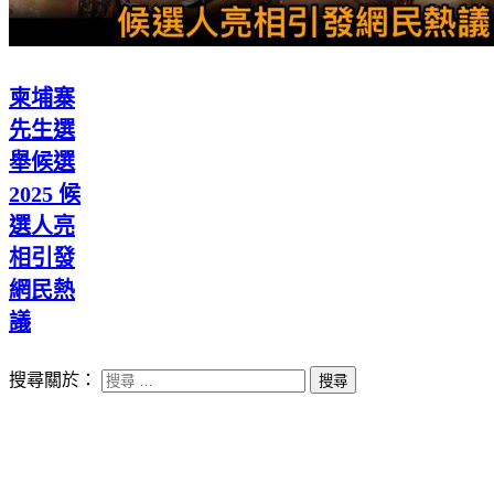
柬埔寨
先生選
舉候選
2025 候
選人亮
相引發
網民熱
議
搜尋關於：