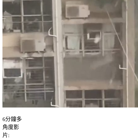
6分鐘多
角度影
片: