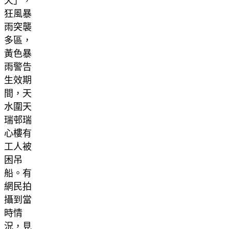
天」，
狂風暴
雨突襲
多區，
黃色暴
雨警告
生效期
間，天
水圍天
瑞邨瑞
心樓有
工人被
困吊
船。有
網民拍
攝到當
時情
況，見