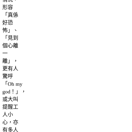
形容
「真係
好恐
怖」、
「見到
個心離
一
離」，
更有人
驚呼
「Oh my
god！」，
或大叫
提醒工
人小
心，亦
有多人