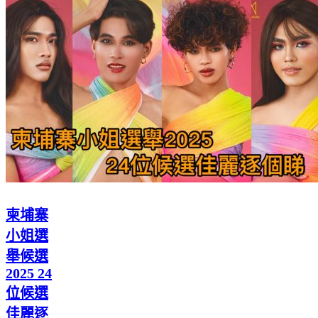
柬埔寨
小姐選
舉候選
2025 24
位候選
佳麗逐