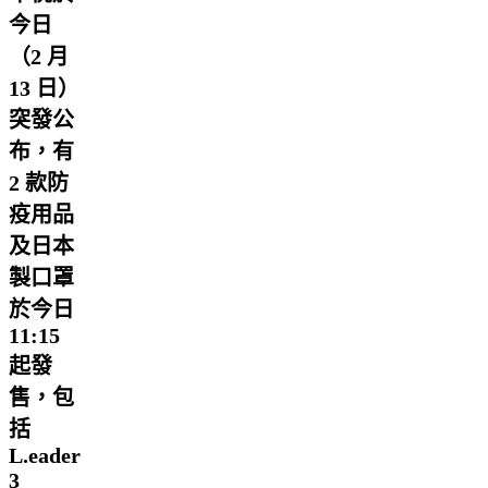
今日
（2 月
13 日）
突發公
布，有
2 款防
疫用品
及日本
製口罩
於今日
11:15
起發
售，包
括
L.eader
3