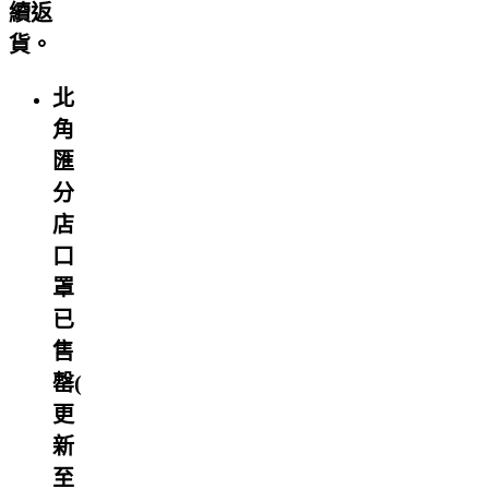
續返
貨。
北
角
匯
分
店
口
罩
已
售
罄(
更
新
至