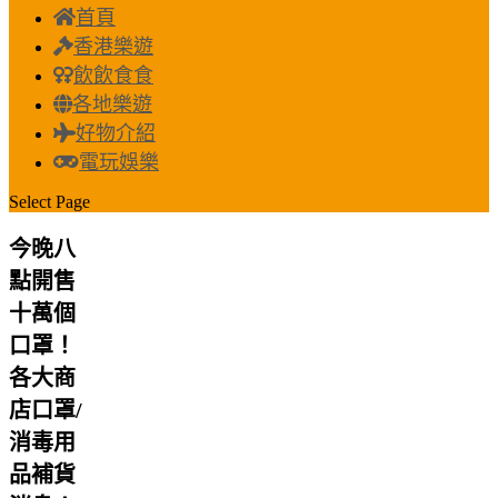
首頁
香港樂遊
飲飲食食
各地樂遊
好物介紹
電玩娛樂
Select Page
今晚八
點開售
十萬個
口罩！
各大商
店口罩/
消毒用
品補貨