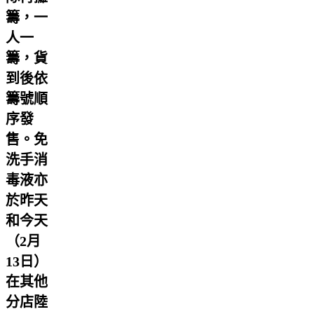
籌，一
人一
籌，貨
到後依
籌號順
序發
售。免
洗手消
毒液亦
於昨天
和今天
（2月
13日）
在其他
分店陸