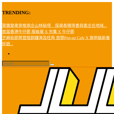
TRENDING:
駕露營車穿梭南庄山林秘境 探尋泰雅啡香與客庄在地味...
首屆香港牛仔節 服裝展 X 市集 X 牛仔節
芝麻街即將登陸銅鑼灣及旺角 首間Pop-up Cafe X 旗袍裝新春
巡遊...