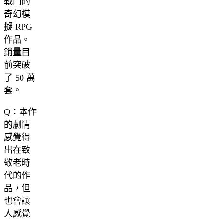
戰鬥的
奇幻模
擬 RPG
作品。
銷量目
前突破
了 50 萬
套。
Q：本作
的劇情
感覺得
出在致
敬老時
代的作
品，但
也會讓
人感覺