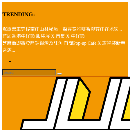
TRENDING:
駕露營車穿梭南庄山林秘境 探尋泰雅啡香與客庄在地味...
首屆香港牛仔節 服裝展 X 市集 X 牛仔節
芝麻街即將登陸銅鑼灣及旺角 首間Pop-up Cafe X 旗袍裝新春
巡遊...