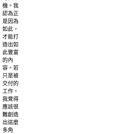
機。我
認為正
是因為
如此，
才能打
造出如
此豐富
的內
容。若
只是被
交付的
工作，
我覺得
應該很
難創造
出這麼
多角