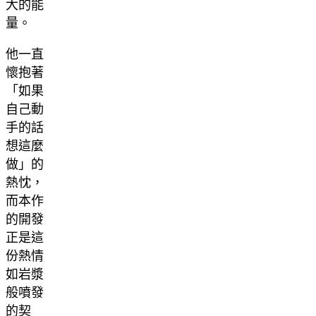
大的能
量。
他一直
懷抱著
「如果
自己動
手的話
想這麼
做」的
熱忱，
而本作
的開發
正是這
份熱情
如岩漿
般噴發
的契