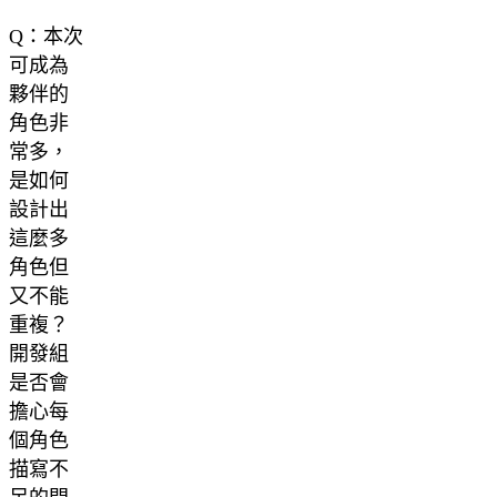
Q：本次
可成為
夥伴的
角色非
常多，
是如何
設計出
這麼多
角色但
又不能
重複？
開發組
是否會
擔心每
個角色
描寫不