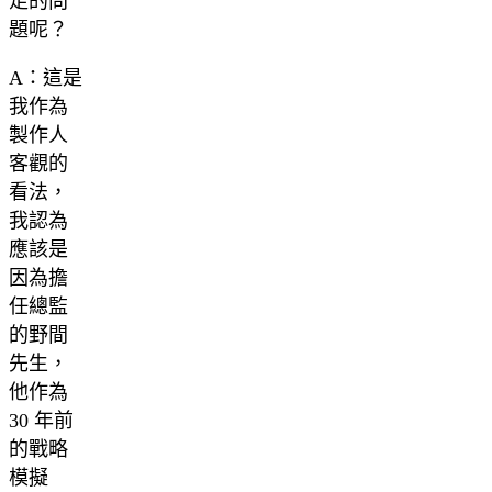
足的問
題呢？
A：這是
我作為
製作人
客觀的
看法，
我認為
應該是
因為擔
任總監
的野間
先生，
他作為
30 年前
的戰略
模擬