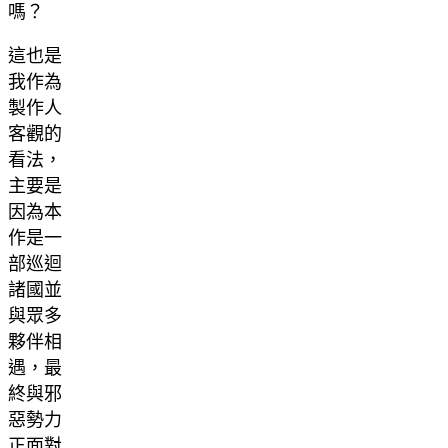
嗎？
這也是
我作為
製作人
客觀的
看法，
主要是
因為本
作是一
部巡迴
諸國並
與眾多
夥伴相
遇，最
終與邪
惡勢力
正面對