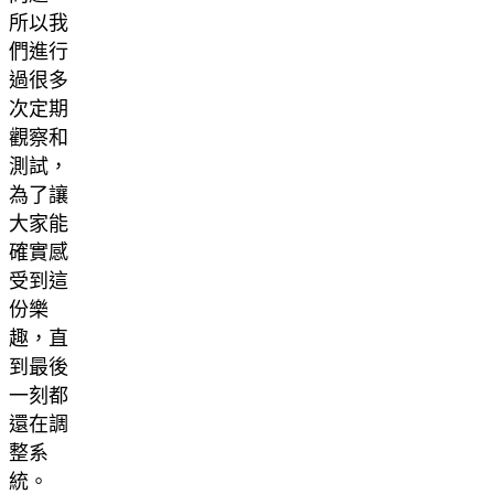
所以我
們進行
過很多
次定期
觀察和
測試，
為了讓
大家能
確實感
受到這
份樂
趣，直
到最後
一刻都
還在調
整系
統。