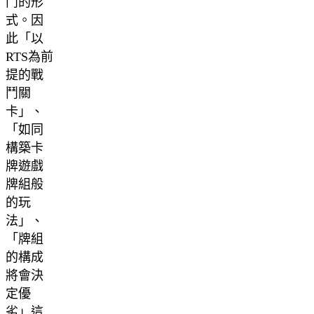
鬥的形
式。因
此「以
RTS為前
提的戰
鬥關
卡」、
「如同
構築卡
牌遊戲
牌組般
的玩
法」、
「牌組
的構成
將會決
定優
劣」這