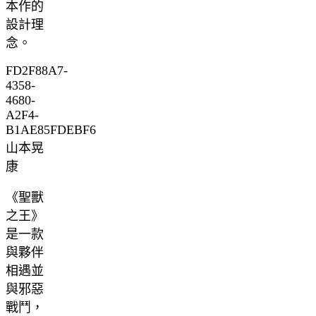
本作的
設計理
念。
FD2F88A7-
4358-
4680-
A2F4-
B1AE85FDEBF6
山本晃
康
《聖獸
之王》
是一款
與夥伴
相遇並
與邪惡
戰鬥，