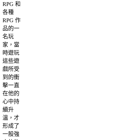
RPG 和
各種
RPG 作
品的一
名玩
家，當
時遊玩
這些遊
戲所受
到的衝
擊一直
在他的
心中持
續升
溫，才
形成了
一股強