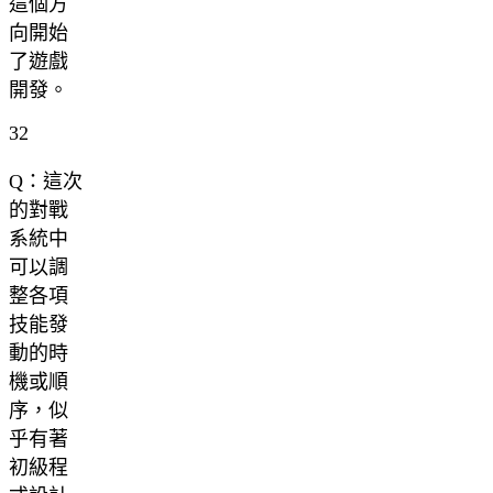
這個方
向開始
了遊戲
開發。
32
Q：這次
的對戰
系統中
可以調
整各項
技能發
動的時
機或順
序，似
乎有著
初級程