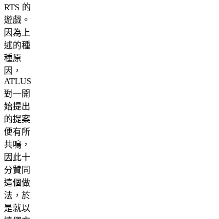
RTS 的
遊戲。
因為上
述的種
種原
因，
ATLUS
對一開
始提出
的提案
便有所
共鳴，
因此十
分贊同
這個做
法，於
是就以