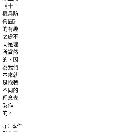
《十三
機兵防
衛圈》
的有趣
之處不
同是理
所當然
的，因
為我們
本來就
是抱著
不同的
理念去
製作
的。
Q：本作