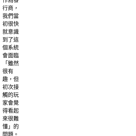
作為發
行商，
我們當
初很快
就意識
到了這
個系統
會面臨
「雖然
很有
趣，但
初次接
觸的玩
家會覺
得看起
來很難
懂」的
問題。