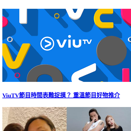
ViuTV節目時間表難捉摸？ 重溫節目好物推介