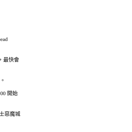
ad
a」，最快會
發。
0 開始
戰士惡魔城