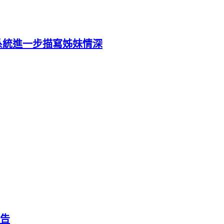
手系統進一步描寫姊妹情深
告