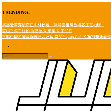
TRENDING:
駕露營車穿梭南庄山林秘境 探尋泰雅啡香與客庄在地味...
首屆香港牛仔節 服裝展 X 市集 X 牛仔節
芝麻街即將登陸銅鑼灣及旺角 首間Pop-up Cafe X 旗袍裝新春巡遊