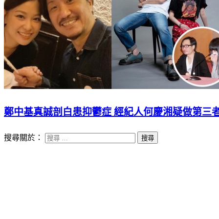
鄭中基真誠剖白患抑鬱症 經紀人何慶湘疑做第三
搜尋關於：