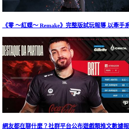
《零 ～紅蝶～ Remake》完整版試玩報導 以牽
網友都在聊什麼？社群平台公布遊戲類推文數據報