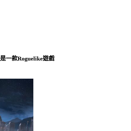
Roguelike遊戲