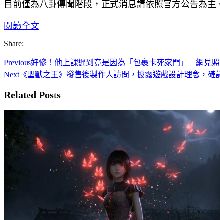
目前僅為八卦傳聞階段，正式消息請依照官方公告為主
閱讀全文
Share:
Previous
好慘！他上課遲到竟是因為「包裹卡死家門」 網見照
Next
《聖獸之王》發售後製作人訪問，披露遊戲設計理念，確認
Related Posts