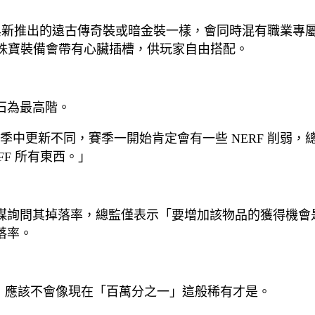
，與新推出的遠古傳奇裝或暗金裝一樣，會同時混有職業專
件珠寶裝備會帶有心臟插槽，供玩家自由搭配。
石為最高階。
的季中更新不同，賽季一開始肯定會有一些 NERF 削弱，總監
FF 所有東西。」
媒詢問其掉落率，總監僅表示「要增加該物品的獲得機會
落率。
途徑，應該不會像現在「百萬分之一」這般稀有才是。