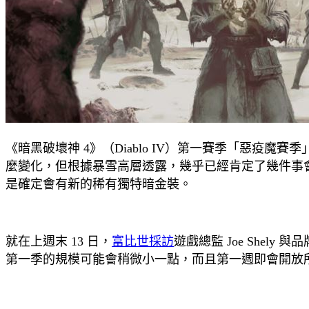
《暗黑破壞神 4》（Diablo IV）第一賽季「惡疫魔賽
麼變化，但根據暴雪高層透露，幾乎已經肯定了幾件事會
是確定會有新的稀有獨特暗金裝。
就在上週末 13 日，
富比世採訪
遊戲總監 Joe Shely 
第一季的規模可能會稍微小一點，而且第一週即會開放