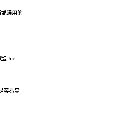
屬或通用的
 Joe
是容易實