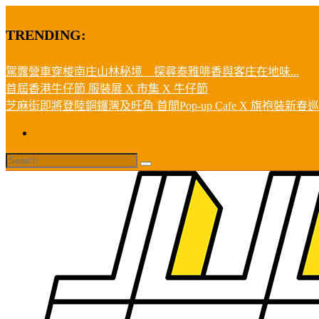
TRENDING:
駕露營車穿梭南庄山林秘境 探尋泰雅啡香與客庄在地味...
首屆香港牛仔節 服裝展 X 市集 X 牛仔節
芝麻街即將登陸銅鑼灣及旺角 首間Pop-up Cafe X 旗袍裝新春巡遊