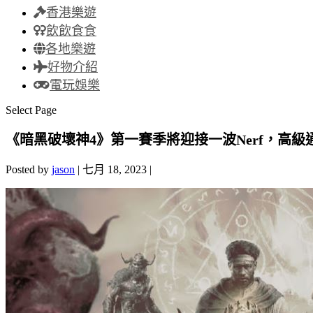
香港樂遊
飲飲食食
各地樂遊
好物介紹
電玩娛樂
Select Page
《暗黑破壞神4》第一賽季將迎接一波Nerf，高
Posted by
jason
|
七月 18, 2023
|