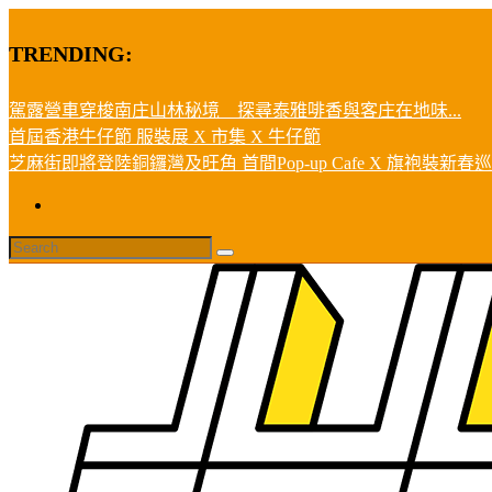
TRENDING:
駕露營車穿梭南庄山林秘境 探尋泰雅啡香與客庄在地味...
首屆香港牛仔節 服裝展 X 市集 X 牛仔節
芝麻街即將登陸銅鑼灣及旺角 首間Pop-up Cafe X 旗袍裝新春巡遊