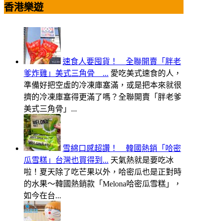
香港樂遊
速食人要囤貨！ 全聯開賣「胖老
爹炸雞」美式三角骨 ...
愛吃美式速食的人，
準備好把空虛的冷凍庫塞滿，或是把本來就很
擠的冷凍庫塞得更滿了嗎？全聯開賣「胖老爹
美式三角骨」...
雪綿口感超讚！ 韓國熱銷「哈密
瓜雪糕」台灣也買得到...
天氣熱就是要吃冰
啦！夏天除了吃芒果以外，哈密瓜也是正對時
的水果～韓國熱銷款「Melona哈密瓜雪糕」，
如今在台...