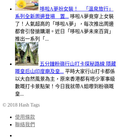
哆啦A夢扮女裝！ 「溫泉旅行」
系列全新周邊登場 置...
哆啦A夢竟穿上女裝
了！人氣超高的「哆啦A夢」，每次推出周邊
都會引發搶購潮。近日「哆啦A夢未來百貨」
推出一系列「...
五分鐘粉嶺行山打卡探秘路線 隱藏
嘅皇后山印度廟及皇...
平時大家行山打卡都係
以大自然風景為主，原來香港都有唔少軍事級
數嘅打卡景點架！今日我就帶A姐嚟到粉嶺嘅
皇...
© 2018 Hash Tags
使用條款
聯絡我們