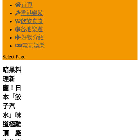
首頁
香港樂遊
飲飲食食
各地樂遊
好物介紹
電玩娛樂
Select Page
暗黑料
理新
寵！日
本「餃
子汽
水」味
道極難
頂 廠