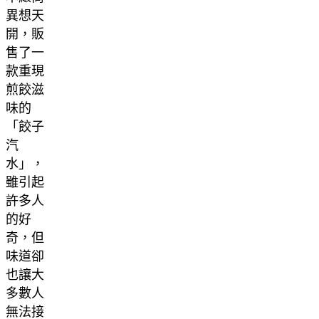
異想天
開，販
售了一
款重現
煎餃滋
味的
「餃子
汽
水」，
雖引起
許多人
的好
奇，但
味道卻
也讓大
多數人
無法接