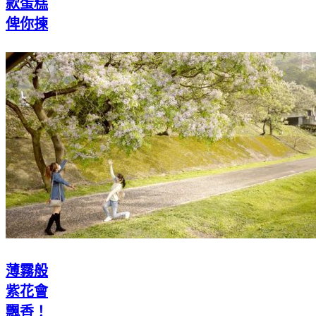
款蛋糕
俾你揀
薄霧般
紫花會
飄香！