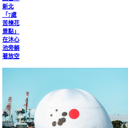
新北
「7處
苦楝花
景點」
在沐心
池旁躺
著放空