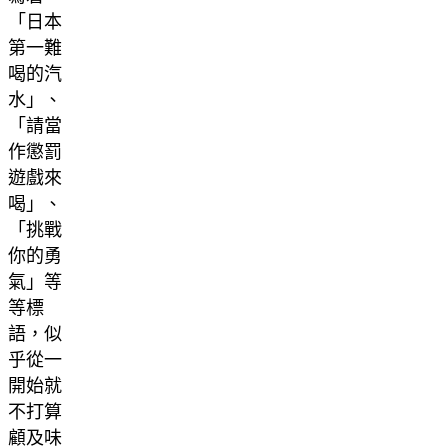
「日本
第一難
喝的汽
水」、
「請當
作懲罰
遊戲來
喝」、
「挑戰
你的勇
氣」等
等標
語，似
乎從一
開始就
不打算
顧及味