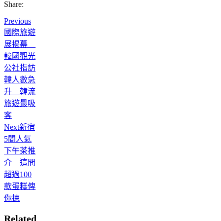
Share:
Previous
國際旅遊
展揭幕
韓國觀光
公社指訪
韓人數急
升 韓流
旅遊最吸
客
Next
新宿
5間人氣
下午茶推
介 這間
超過100
款蛋糕俾
你揀
Related