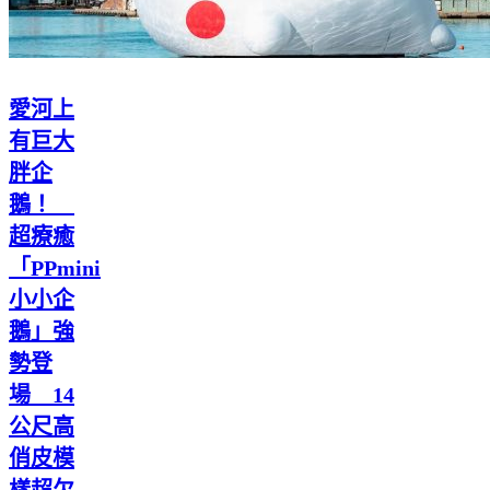
愛河上
有巨大
胖企
鵝！
超療癒
「PPmini
小小企
鵝」強
勢登
場 14
公尺高
俏皮模
樣超欠