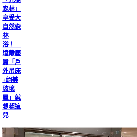
森林」
享受大
自然森
林
浴！
遠離塵
囂「戶
外吊床
+絕美
玻璃
屋」就
想賴這
兒