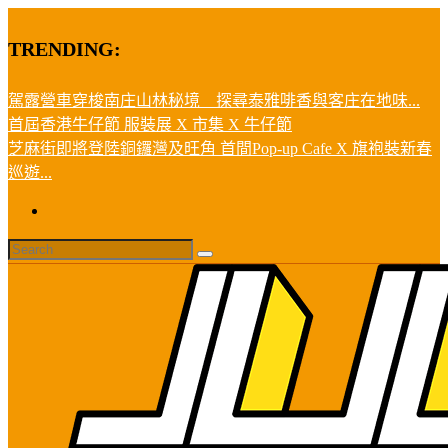
TRENDING:
駕露營車穿梭南庄山林秘境 探尋泰雅啡香與客庄在地味...
首屆香港牛仔節 服裝展 X 市集 X 牛仔節
芝麻街即將登陸銅鑼灣及旺角 首間Pop-up Cafe X 旗袍裝新春
巡遊...