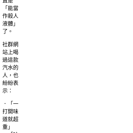
直是
「能當
作殺人
液體」
了。
社群網
站上喝
過這款
汽水的
人，也
紛紛表
示：
．「一
打開味
道就超
重」