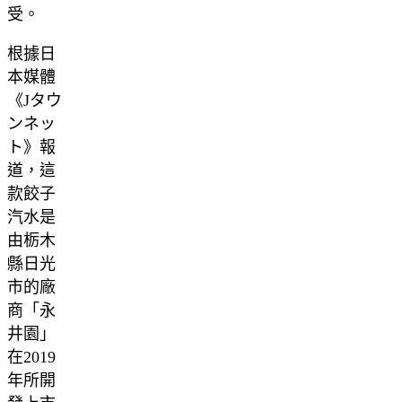
受。
根據日
本媒體
《Jタウ
ンネッ
ト》報
道，這
款餃子
汽水是
由栃木
縣日光
市的廠
商「永
井園」
在2019
年所開