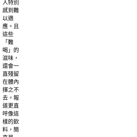
人特別
感到難
以適
應。且
這些
「難
喝」的
滋味，
還會一
直殘留
在體內
揮之不
去。報
道更直
呼像這
樣的飲
料，簡