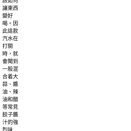
該如何
讓東西
變好
喝。因
此這款
汽水在
打開
時，就
會聞到
一股混
合着大
蒜、醬
油、辣
油和醋
等常見
餃子醬
汁的強
烈味