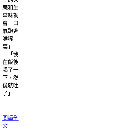
子的大
蒜和生
薑味就
會一口
氣跑進
喉嚨
裏」
．「我
在飯後
喝了一
下，然
後就吐
了」
閱讀全
文