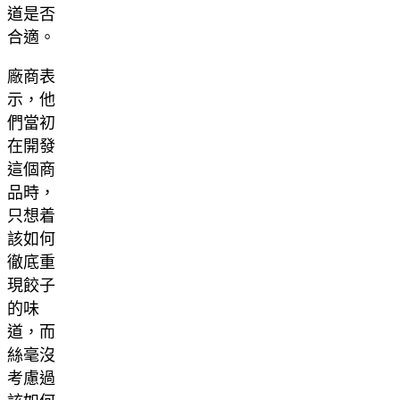
道是否
合適。
廠商表
示，他
們當初
在開發
這個商
品時，
只想着
該如何
徹底重
現餃子
的味
道，而
絲毫沒
考慮過