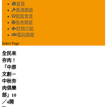
首頁
香港樂遊
飲飲食食
各地樂遊
好物介紹
電玩娛樂
Select Page
全民來
夯肉！
「中原
文創－
中秋夯
肉俱樂
部」10
／4開