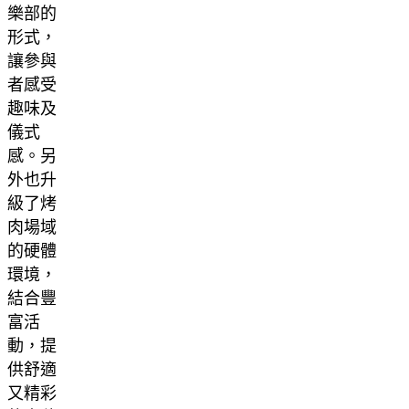
樂部的
形式，
讓參與
者感受
趣味及
儀式
感。另
外也升
級了烤
肉場域
的硬體
環境，
結合豐
富活
動，提
供舒適
又精彩