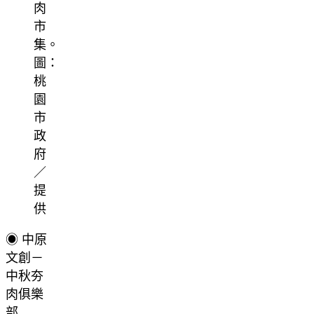
肉
市
集。
圖：
桃
園
市
政
府
／
提
供
◉ 中原
文創－
中秋夯
肉俱樂
部