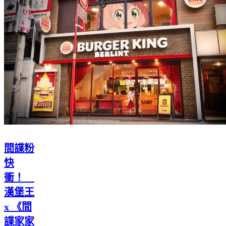
間諜粉
快
衝！
漢堡王
x 《間
諜家家