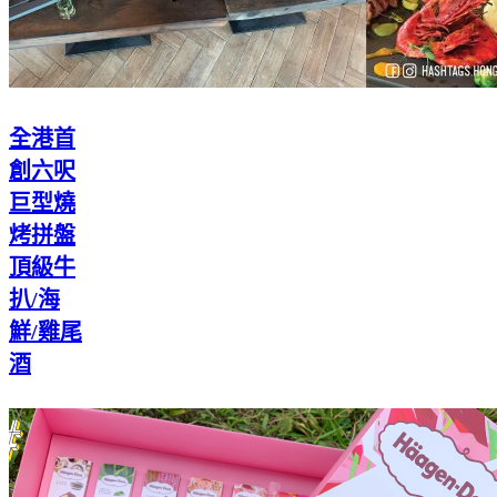
全港首
創六呎
巨型燒
烤拼盤
頂級牛
扒/海
鮮/雞尾
酒