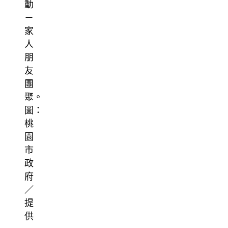
動
－
家
人
朋
友
團
聚。
圖：
桃
園
市
政
府
／
提
供