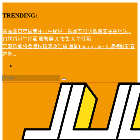
TRENDING:
駕露營車穿梭南庄山林秘境 探尋泰雅啡香與客庄在地味...
首屆香港牛仔節 服裝展 X 市集 X 牛仔節
芝麻街即將登陸銅鑼灣及旺角 首間Pop-up Cafe X 旗袍裝新春
巡遊...