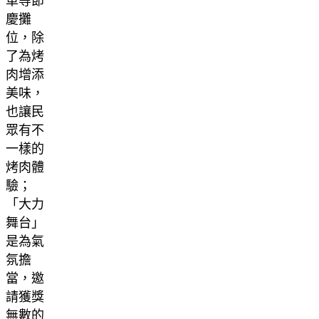
車等節
慶攤
位，除
了為烤
肉增添
美味，
也讓民
眾有不
一樣的
烤肉體
驗；
「大力
舞台」
是為氣
氛擔
當，邀
請獲獎
無數的