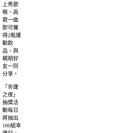
上秀歌
喉、高
歌一曲
即可獲
得2瓶運
動飲
品，與
親朋好
友一同
分享。
「夯運
之夜」
抽獎活
動每日
將抽出
100組幸