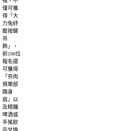
禮，不
僅可獲
得「大
力兔紓
壓按鍵
吊
飾」，
前100位
報名還
可獲得
「夯肉
俱樂部
隨身
扇」以
及精釀
啤酒或
手搖飲
品兌換