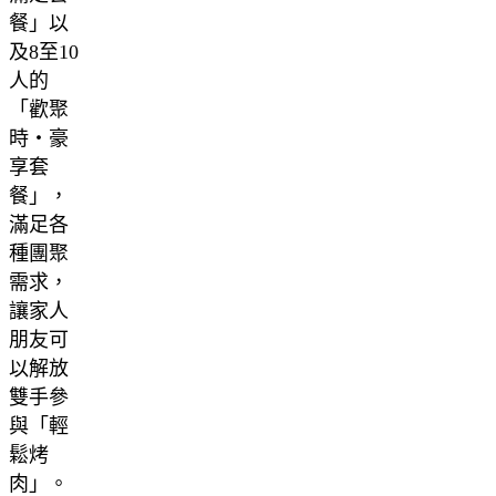
餐」以
及8至10
人的
「歡聚
時・豪
享套
餐」，
滿足各
種團聚
需求，
讓家人
朋友可
以解放
雙手參
與「輕
鬆烤
肉」。