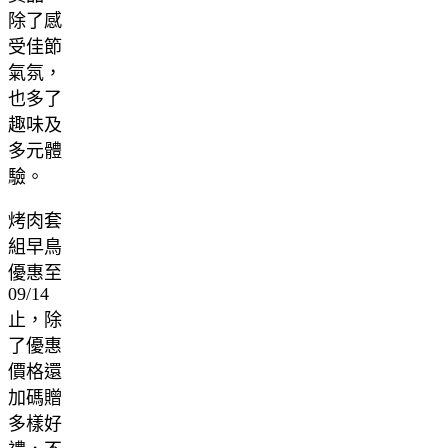
除了感
受佳節
氣氛，
也多了
趣味及
多元體
驗。
烤肉套
組早鳥
優惠至
09/14
止，除
了優惠
價格還
加碼贈
多樣好