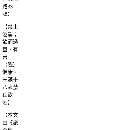
路33
號）
【禁止
酒駕；
飲酒過
量，有
害
（礙）
健康。
未滿十
八歲禁
止飲
酒】
（本文
由《旅