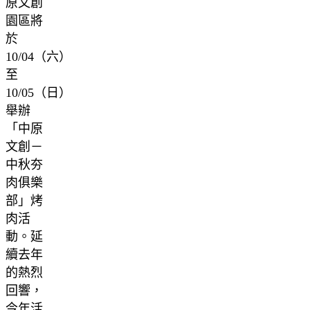
原文創
園區將
於
10/04（六）
至
10/05（日）
舉辦
「中原
文創－
中秋夯
肉俱樂
部」烤
肉活
動。延
續去年
的熱烈
回響，
今年活