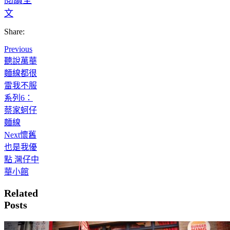
閱讀全
文
Share:
Previous
聽說萬華
麵線都很
雷我不服
系列6：
蔡家蚵仔
麵線
Next
懷舊
也是我優
點 灣仔中
華小館
Related
Posts