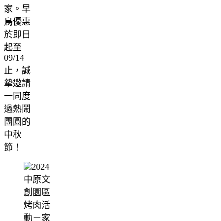
家。早
鳥優惠
於即日
起至
09/14
止，誠
摯邀請
一同度
過熱鬧
團圓的
中秋
節！