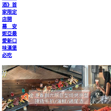
酒》首
家限定
店開
幕 安
妮亞最
愛新口
味漢堡
必吃