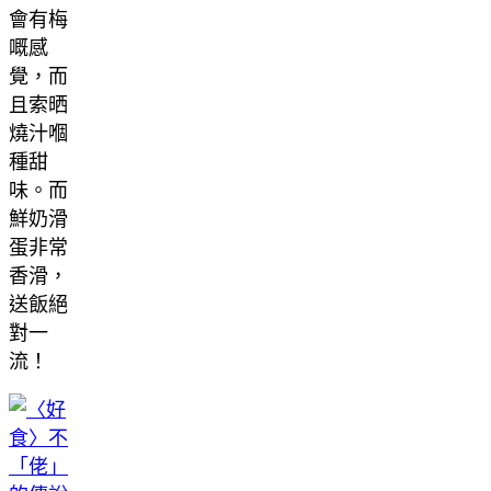
會有梅
嘅感
覺，而
且索晒
燒汁嗰
種甜
味。而
鮮奶滑
蛋非常
香滑，
送飯絕
對一
流！