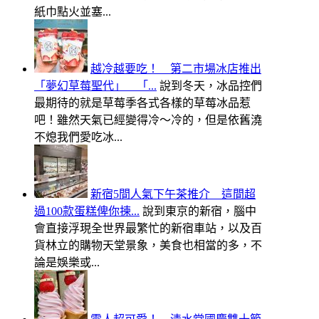
紙巾點火並塞...
越冷越要吃！ 第二市場冰店推出
「夢幻草莓聖代」 「...
說到冬天，冰品控們
最期待的就是草莓季各式各樣的草莓冰品惹
吧！雖然天氣已經變得冷～冷的，但是依舊澆
不熄我們愛吃冰...
新宿5間人氣下午茶推介 這間超
過100款蛋糕俾你揀...
說到東京的新宿，腦中
會直接浮現全世界最繁忙的新宿車站，以及百
貨林立的購物天堂景象，美食也相當的多，不
論是娛樂或...