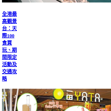
全港最
高觀景
台：天
際100
食買
玩、期
間限定
活動及
交通攻
略