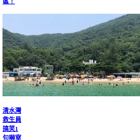
區！
清水灣
救生員
搞笑1
句嚇窒