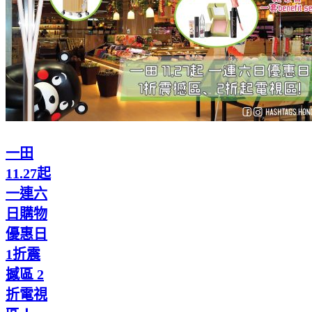
一田
11.27起
一連六
日購物
優惠日
1折震
撼區 2
折電視