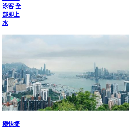
泳客 全
部即上
水
極快捷