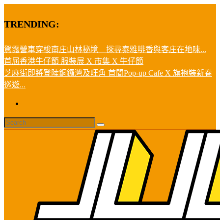
TRENDING:
駕露營車穿梭南庄山林秘境 探尋泰雅啡香與客庄在地味...
首屆香港牛仔節 服裝展 X 市集 X 牛仔節
芝麻街即將登陸銅鑼灣及旺角 首間Pop-up Cafe X 旗袍裝新春
巡遊...