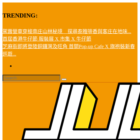
TRENDING:
駕露營車穿梭南庄山林秘境 探尋泰雅啡香與客庄在地味...
首屆香港牛仔節 服裝展 X 市集 X 牛仔節
芝麻街即將登陸銅鑼灣及旺角 首間Pop-up Cafe X 旗袍裝新春
巡遊...