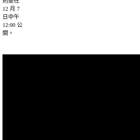
則是在
12 月 7
日中午
12:00 公
開。