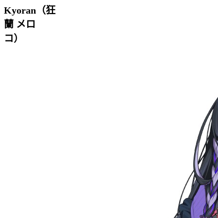
Kyoran（狂
蘭 メロ
コ）