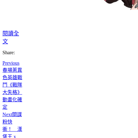
閱讀全
文
Share:
Previous
春場蔥異
色英雄戰
鬥《戰隊
大失格》
動畫化確
定
Next
間諜
粉快
衝！ 漢
堡王 x