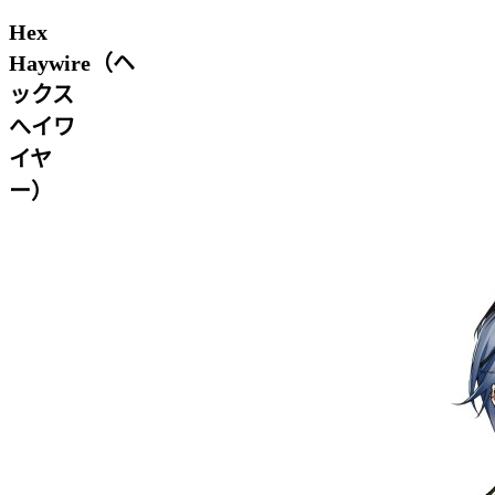
Hex
Haywire（ヘ
ックス
へイワ
イヤ
ー）