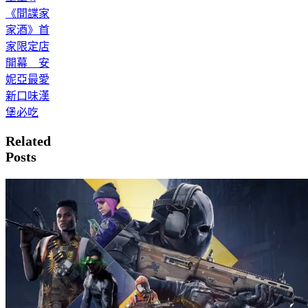
《間諜家
家酒》首
家限定店
開幕 安
妮亞最愛
新口味漢
堡必吃
Related
Posts