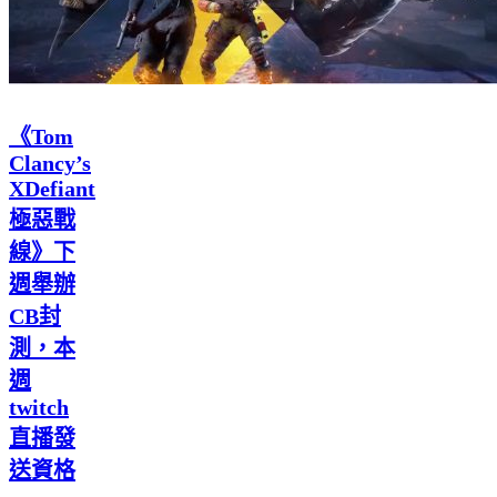
《Tom
Clancy’s
XDefiant
極惡戰
線》下
週舉辦
CB封
測，本
週
twitch
直播發
送資格