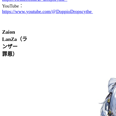
YouTube：
https://www.youtube.com/@DoppioDropscythe
Zaion
LanZa（ラ
ンザー
罪恩）