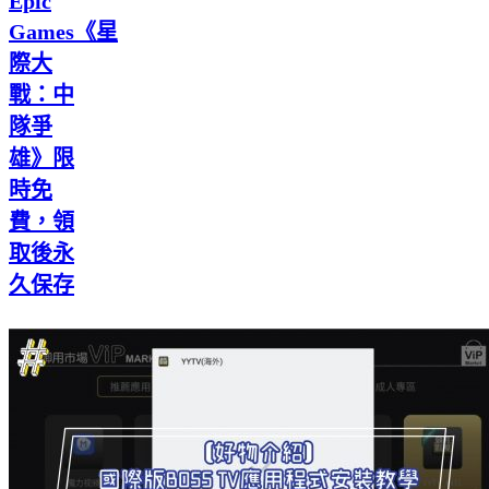
Epic
Games《星
際大
戰：中
隊爭
雄》限
時免
費，領
取後永
久保存