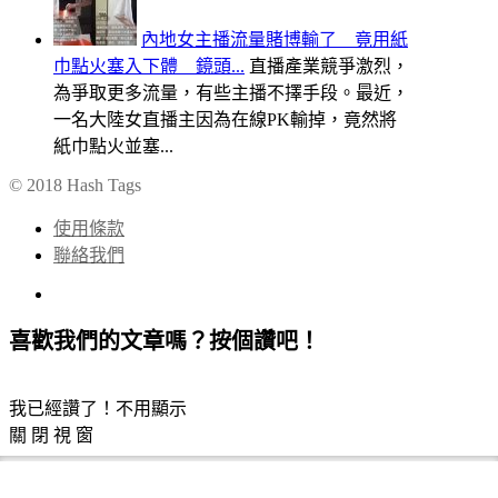
內地女主播流量賭博輸了 竟用紙
巾點火塞入下體 鏡頭...
直播產業競爭激烈，
為爭取更多流量，有些主播不擇手段。最近，
一名大陸女直播主因為在線PK輸掉，竟然將
紙巾點火並塞...
© 2018 Hash Tags
使用條款
聯絡我們
喜歡我們的文章嗎？按個讚吧！
我已經讚了！不用顯示
關 閉 視 窗