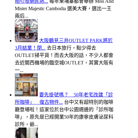
相引發網民熱...
每年柬埔寨都會舉辦 Miss And
Mister Majestic Cambodia 選美大賽，選出一王
兩后...
大阪鶴見三井OUTLET PARK將於
3月結業！閉...
去日本旅行，點少得去
OUTLET掃平貨！而去大阪的話，不少人都會
去近關西機場的臨空城OUTLET，其實大阪有
一...
要先掛號嗎？ 50年老宅改建「診
所咖啡」 復古物件...
台中又有超特別的咖啡
廳登場啦！這家位於台中公園週邊的「診所咖
啡」，原先是已經開業50年的康寧皮膚泌尿科
診所，爺...