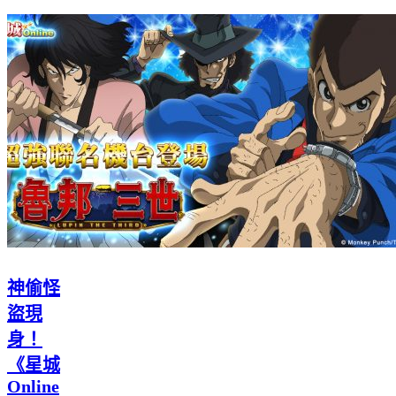
神偷怪
盜現
身！
《星城
Online