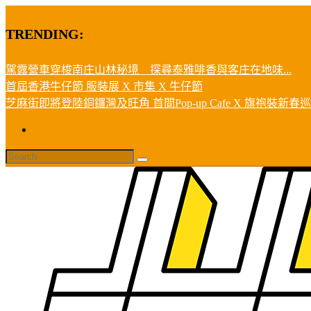
TRENDING:
駕露營車穿梭南庄山林秘境 探尋泰雅啡香與客庄在地味...
首屆香港牛仔節 服裝展 X 市集 X 牛仔節
芝麻街即將登陸銅鑼灣及旺角 首間Pop-up Cafe X 旗袍裝新春巡遊