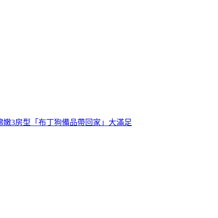
綿嫩3房型「布丁狗備品帶回家」大滿足