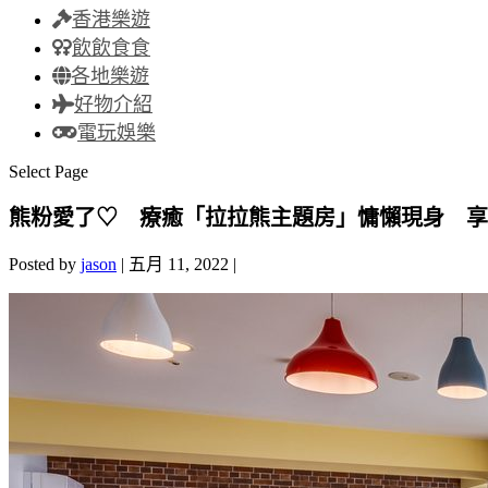
香港樂遊
飲飲食食
各地樂遊
好物介紹
電玩娛樂
Select Page
熊粉愛了♡ 療癒「拉拉熊主題房」慵懶現身 享
Posted by
jason
|
五月 11, 2022
|