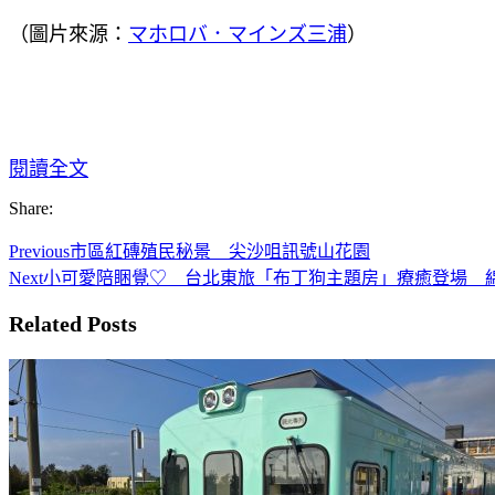
（圖片來源：
マホロバ．マインズ三浦
）
閱讀全文
Share:
Previous
市區紅磚殖民秘景 尖沙咀訊號山花園
Next
小可愛陪睏覺♡ 台北東旅「布丁狗主題房」療癒登場 
Related Posts