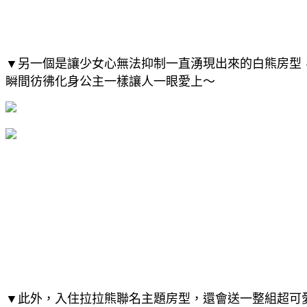
▼另一個是讓少女心無法抑制一直湧現出來的白熊房型
瞬間彷彿化身公主一樣讓人一眼愛上～
▼此外，入住拉拉熊聯名主題房型，還會送一整組超可愛伴手