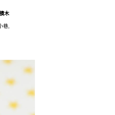
嘅積木
小巷,