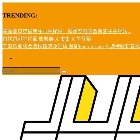
TRENDING:
駕露營車穿梭南庄山林秘境 探尋泰雅啡香與客庄在地味...
首屆香港牛仔節 服裝展 X 市集 X 牛仔節
芝麻街即將登陸銅鑼灣及旺角 首間Pop-up Cafe X 旗袍裝新春巡遊