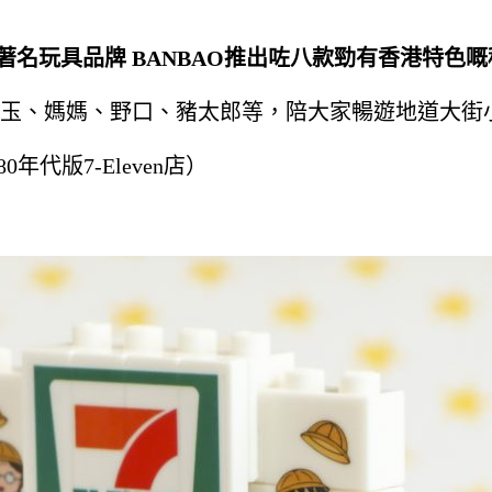
及著名玩具品牌 BANBAO推出咗八款勁有香港特色
玉、媽媽、
野口、豬太郎等，陪大家暢遊地道大街
80
年代版
7-Eleven
店
）