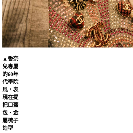
▲香奈
兒專屬
的60年
代學院
風，表
現在提
把口蓋
包、金
屬梳子
造型