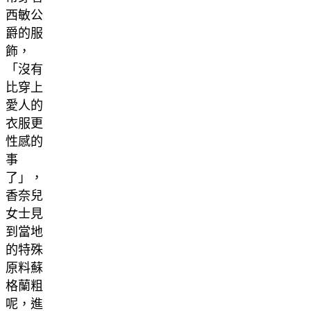
西敏公
爵的服
飾，
「沒有
比穿上
愛人的
衣服更
性感的
事
了」，
香奈兒
女士見
到當地
的特殊
原料蘇
格蘭粗
呢，進