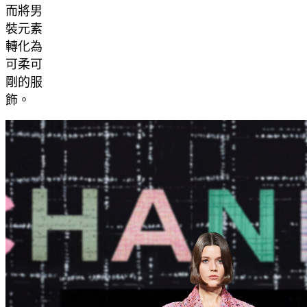
而將男
裝元素
轉化為
可柔可
剛的服
飾。