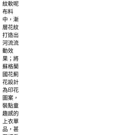
紋軟呢
布料
中，漸
層花紋
打造出
河流流
動效
果；將
蘇格蘭
國花薊
花設計
為印花
圖案，
裝點童
趣感的
上衣單
品，甚