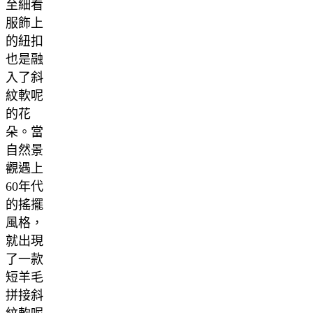
至細看
服飾上
的紐扣
也是融
入了斜
紋軟呢
的花
朵。當
自然景
觀遇上
60年代
的搖擺
風格，
就出現
了一款
短羊毛
拼接斜