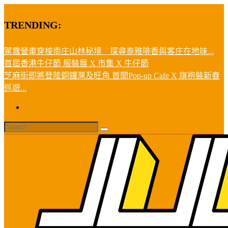
TRENDING:
駕露營車穿梭南庄山林秘境 探尋泰雅啡香與客庄在地味...
首屆香港牛仔節 服裝展 X 市集 X 牛仔節
芝麻街即將登陸銅鑼灣及旺角 首間Pop-up Cafe X 旗袍裝新春
巡遊...