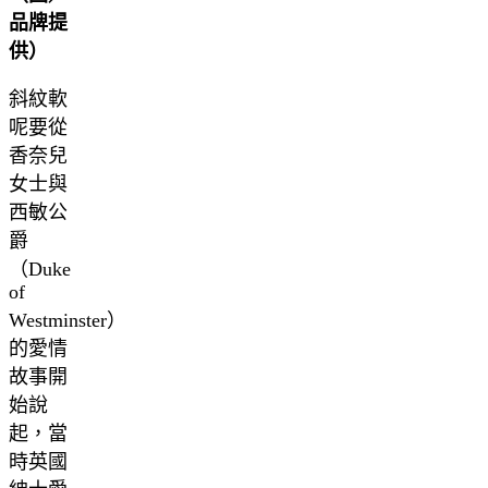
品牌提
供）
斜紋軟
呢要從
香奈兒
女士與
西敏公
爵
（Duke
of
Westminster）
的愛情
故事開
始說
起，當
時英國