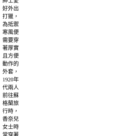
紳士愛
好外出
打獵，
為抵禦
寒風便
需要穿
著厚實
且方便
動作的
外套，
1920年
代兩人
前往蘇
格蘭旅
行時，
香奈兒
女士時
常穿著