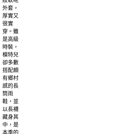
紋軟呢
外套，
厚實又
很實
穿。雖
是高級
時裝，
模特兒
卻多數
搭配頗
有鄉村
感的長
筒雨
鞋，並
以長襪
藏身其
中，是
本季的