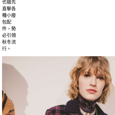
也搶先
直擊各
種小廢
包配
件，勢
必引領
秋冬流
行。