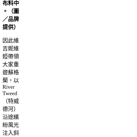
布料中
。（圖
／品牌
提供）
因此維
吉妮維
婭帶領
大家重
遊蘇格
蘭，以
River
Tweed
（特威
德河）
沿途繽
紛風光
注入斜