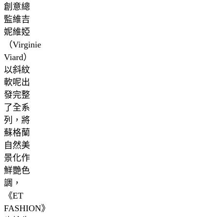
創意總
監維吉
妮維婭
（Virginie
Viard）
以斜紋
軟呢出
發完整
了全系
列，將
蘇格蘭
自然美
景化作
鮮艷色
調，
《ET
FASHION》