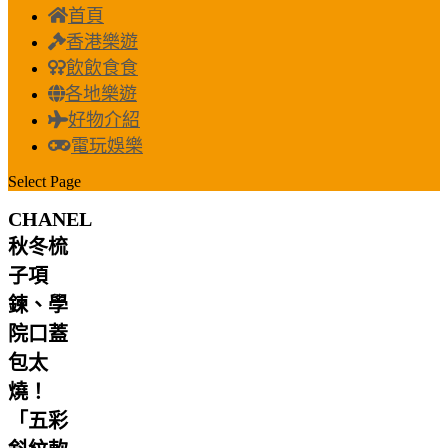
首頁
香港樂遊
飲飲食食
各地樂遊
好物介紹
電玩娛樂
Select Page
CHANEL
秋冬梳
子項
鍊、學
院口蓋
包太
燒！
「五彩