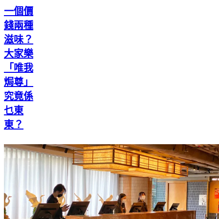
一個價
錢兩種
滋味？
大家樂
「唯我
焗尊」
究竟係
乜東
東？