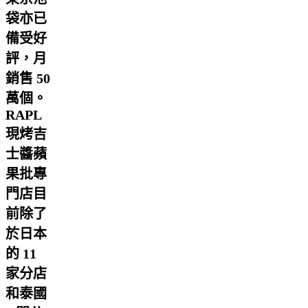
袋亦已
備受好
評，月
銷售 50
萬個。
RAPL
現烤吉
士醬蘋
果批專
門店目
前除了
於日本
的 11
家分店
和泰國