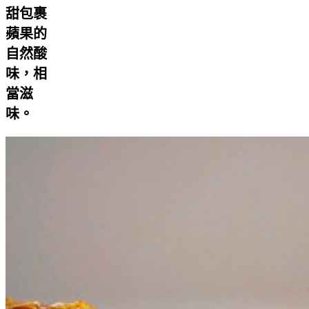
甜包裹
蘋果的
自然酸
味，相
當滋
味。