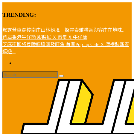
TRENDING:
駕露營車穿梭南庄山林秘境 探尋泰雅啡香與客庄在地味...
首屆香港牛仔節 服裝展 X 市集 X 牛仔節
芝麻街即將登陸銅鑼灣及旺角 首間Pop-up Cafe X 旗袍裝新春
巡遊...