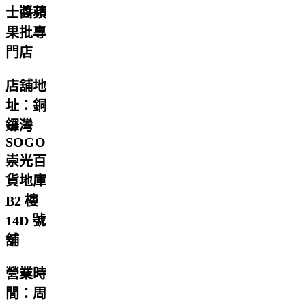
士醬蘋
果批專
門店
店舖地
址：銅
鑼灣
SOGO
崇光百
貨地庫
B2 樓
14D 號
舖
營業時
間：周