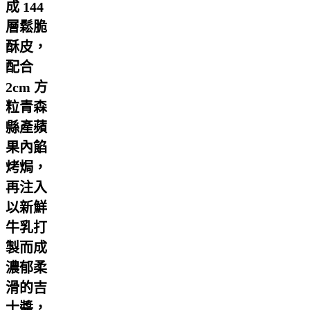
成 144
層鬆脆
酥皮，
配合
2cm 方
粒青森
縣產蘋
果內餡
烤焗，
再注入
以新鮮
牛乳打
製而成
濃郁柔
滑的吉
士醬，