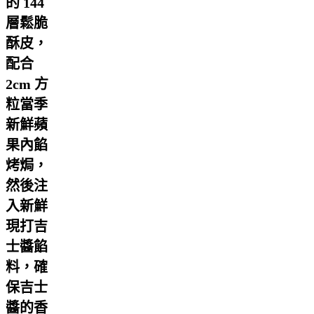
的 144
層鬆脆
酥皮，
配合
2cm 方
粒當季
新鮮蘋
果內餡
烤焗，
然後注
入新鮮
現打吉
士醬餡
料，確
保吉士
醬的香