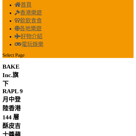
首頁
香港樂遊
飲飲食食
各地樂遊
好物介紹
電玩娛樂
Select Page
BAKE
Inc.旗
下
RAPL 9
月中登
陸香港
144 層
酥皮吉
士醬蘋